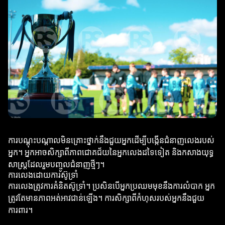
ការបណ្តុះបណ្តាលមិនគ្រោះថ្នាក់នឹងជួយអ្នកដើម្បីបង្កើនជំនាញលេងរបស់
អ្នក។ អ្នកអាចសិក្សាពីភាពជោគជ័យនៃអ្នកលេងដទៃទៀត និងកសាងយុទ្ធ
សាស្ត្រដែលរួមបញ្ចូលជំនាញថ្មីៗ។
ការលេងដោយការស៊ូទ្រាំ
ការលេងត្រូវការគំនិតស៊ូទ្រាំ។ ប្រសិនបើអ្នកប្រឈមមុខនឹងការលំបាក អ្នក
ត្រូវតែមានភាពអត់អាវជាន់ឡើង។ ការសិក្សាពីកំហុសរបស់អ្នកនឹងជួយ
ការពារ។