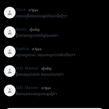
Chris
៣ ថ្ងៃមុន
អរគុណច្រើនដែលបានផ្តល់ចំណេះដឹងថ្មីៗ។
Kevin
ម្សិលមិញ
ខ្លឹមសារមានប្រយោជន៍ខ្លាំងណាស់។
Sophia
៣ ថ្ងៃមុន
អត្ថបទល្អណាស់! អរគុណសម្រាប់ការចែករំលែក។
SEO_Master
ម្សិលមិញ
ខ្លឹមសារច្បាស់លាស់ ងាយយល់ណាស់។
SEO_Master
៣ ថ្ងៃមុន
នឹងតាមដានរាល់អត្ថបទបន្តទៀត។