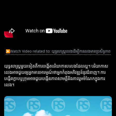
▶
Watch Video related to: យុទ្ធសាស្ត្រលេងដើម្បីការលេងមានប្រសិទ្ធភាព
យុទ្ធសាស្ត្រមួយទៀតគឺការបង្កើតបរិយាកាសលេងដែលល្អ។ បរិយាកាស
លេងអាចជួយឲ្យអ្នកមានអារម្មណ៍ថាអ្នកកំពុងអភិវឌ្ឍន៍នូវជំនាញ។ ការ
បង្កើតក្លាបឬក្រុមអាចជួយបង្កើនភាពសាមគ្គីនិងភាពរួមចំណែកក្នុងការ
លេង។