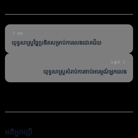
មុន
យុទ្ធសាស្ត្រច្នៃប្រឌិតសម្រាប់ការលេងជោគជ័យ
បន្ទាប់
យុទ្ធសាស្ត្រសំរាប់ការចាប់អារម្មណ៍អ្នកលេង
មតិអ្នកប្រើ