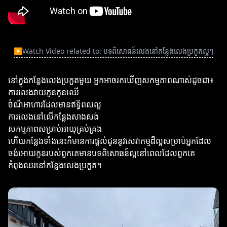
▶
Watch Video related to: បទពិសោធន៍លេងនៅកន្លែងលេងប្រកួតល្អៗ
នៅក្នុងកន្លែងលេងប្រកួតមួយ អ្នកអាចរកឃើញសកម្មភាពណាស់ដូចជា៖
ការលេងវាយកូនកូនឈើ
ចំណីអាហារដែលមានឥទ្ធិពលល្អ
ការលេងនៅលើកន្លែងសាងសង់
សកម្មភាពសម្រាប់អាយុគ្រប់គ្រង
ហើយកន្លែងទាំងនេះក៏មានការផ្តល់ជូននូវសេវាកម្មដ៏ល្អសម្រាប់អ្នកដែល
ចង់អោយកូនរបស់ពួកគេមានបទពិសោធន៍ល្អនៅពេលដែលពួកគេ
កំពុងឈរនៅកន្លែងលេងប្រកួត។