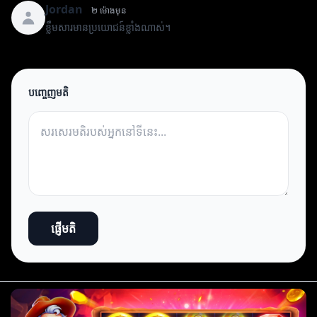
Jordan
២ ម៉ោងមុន
ខ្លឹមសារមានប្រយោជន៍ខ្លាំងណាស់។
បញ្ចេញមតិ
ផ្ញើមតិ