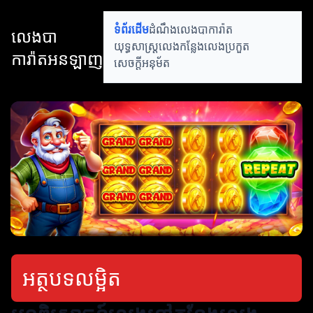
ទំព័រដើម
ដំណឹងលេងបាការ៉ាត
លេងបា
យុទ្ធសាស្ត្រលេង
កន្លែងលេងប្រកួត
ការ៉ាតអនឡាញ
សេចក្ដីអនុម័ត
អត្ថបទលម្អិត