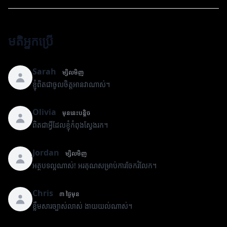
មតិអ្នកប្រើ
Sarah
ម្សិលមិញ
ខ្ញុំពិតជាចូលចិត្តអានវាណាស់។
Olivia
មុននេះបន្តិច
ពិតជាអ្វីដែលខ្ញុំកំពុងស្វែងរក។
Jordan
ម្សិលមិញ
អត្ថបទល្អណាស់! អរគុណសម្រាប់ការចែករំលែក។
Chris
៣ ថ្ងៃមុន
ខ្លឹមសារច្បាស់លាស់ ងាយយល់ណាស់។