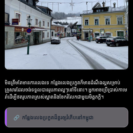
មិនត្រឹមតែមានការលេងទេ កន្លែងលេងប្រកួតក៏មានដំណឹងល្អសម្រាប់
គ្រួសារដែលចង់ទទួលបានរូបភាពល្អៗនៅទីនោះ។ អ្នកអាចប្រើប្រាស់កាមេ
រ៉ាដើម្បីថតរូបភាពស្រស់ស្អាតនិងចែករំលែកជាមួយមិត្តភក្តិ។
🔗
កន្លែងលេងប្រកួតដ៏គួរឲ្យរំភើបនៅកម្ពុជា