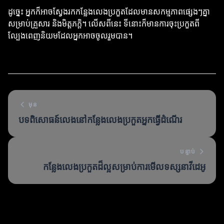
ដូច្នេះ អ្នកក៏អាចស្វែងរកកន្លែងលេងប្រកួតដែលមានសកម្មភាពផ្សេងៗគ្នា
សម្រាប់គ្រួសារ និងមិត្តភក្តិ។ លើសពីនេះ ទីនោះក៏មានការចុះប្រកួតពី
ល្បែងពេញនិយមដែលអ្នកអាចចូលរួមបាន។
មុន
បទពិសោធន៍លេងនៅកន្លែងលេងប្រកួតអ្នកធ្វើដំណើរ
បន្ទាប់
កន្លែងលេងប្រកួតដ៏ល្អសម្រាប់ការមើលទស្សនាវីដេអូ