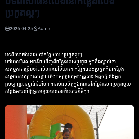
បទពិសោធន៍លេងនៅកន្លែងលេង
ប្រកួតល្អៗ
2026-04-25
Admin
បទពិសោធន៍លេងនៅកន្លែងលេងប្រកួតល្អៗ
នៅពេលដែលអ្នកនឹកឃើញពីកន្លែងលេងប្រកួត អ្នកនឹងស្គាល់ថា
សកម្មភាពច្រើនចាំបាច់មាននៅទីនោះ។ កន្លែងលេងប្រកួតគឺជាកន្លែង
សម្រាប់សប្បាយសប្បាយនិងកម្សាន្តសម្រាប់គ្រួសារ មិត្តភក្តិ និងអ្នក
ស្រឡាញ់អារម្មណ៍រំភើប។ ការសំរេចចិត្តក្នុងការទៅកន្លែងលេងប្រកួតមួយ
កន្លែងអាចនាំឱ្យអ្នកទទួលបានបទពិសោធន៍ថ្មីៗ។