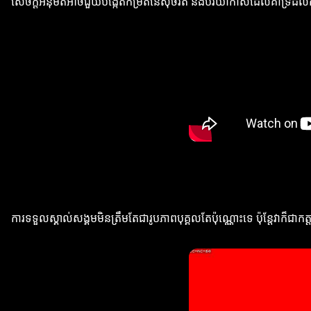
សេចក្ដីអនុម័តអាចជួយបង្កើតកម្រិតនៃសុចរិត និងបរិយាកាសដែលគាំទ្រដល់កា
ការទទួលស្គាល់សង្គមមិនត្រឹមតែជារូបភាពបុគ្គលតែប៉ុណ្ណោះទេ ប៉ុន្តែវាក៏