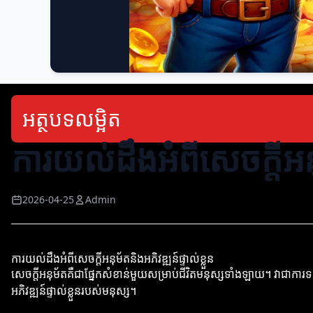
អត្ថបទលម្អិត
ការយល់ដឹងអំពីសេចក្ដីអនុម
2026-04-25
Admin
ការយល់ដឹងអំពីសេចក្ដីអនុម័តនិងអភិវឌ្ឍន៍ផ្ទាល់ខ្លួន
សេចក្ដីអនុម័តគឺជាផ្នែកសំខាន់មួយសម្រាប់ជីវិតមនុស្សទាំងឡាយ។ វាជាកា
អភិវឌ្ឍន៍ផ្ទាល់ខ្លួនរបស់មនុស្ស។