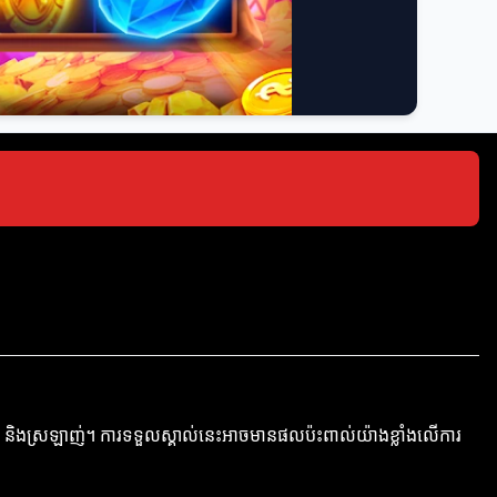
មណ៍ និងស្រឡាញ់។ ការទទួលស្គាល់នេះអាចមានផលប៉ះពាល់យ៉ាងខ្លាំងលើការ