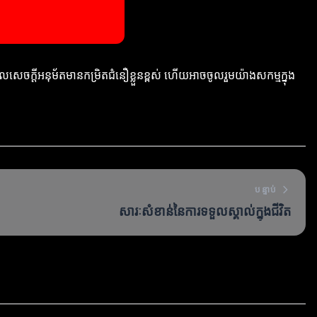
ួលសេចក្ដីអនុម័តមានកម្រិតជំនឿខ្លួនខ្ពស់ ហើយអាចចូលរួមយ៉ាងសកម្មក្នុង
បន្ទាប់
សារៈសំខាន់នៃការទទួលស្គាល់ក្នុងជីវិត