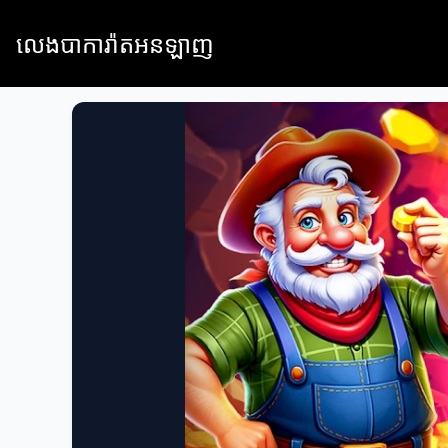
លេងបាការ៉ាតអនឡាញ