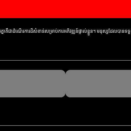
គ្នាគឺជាដំណើរការដ៏សំខាន់សម្រាប់ការអភិវឌ្ឍន៍ផ្ទាល់ខ្លួន។ មនុស្សដែលបានទទ