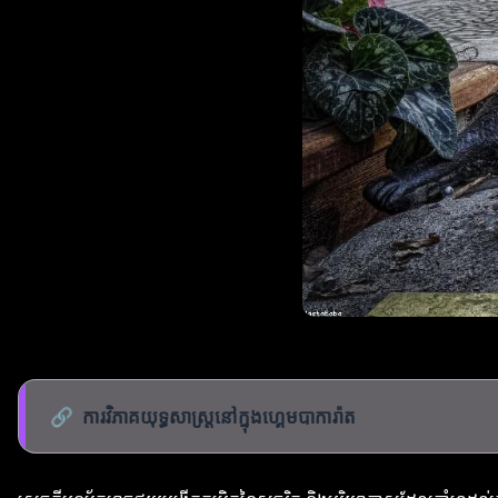
🔗
ការវិភាគយុទ្ធសាស្ត្រនៅក្នុងហ្គេមបាការ៉ាត