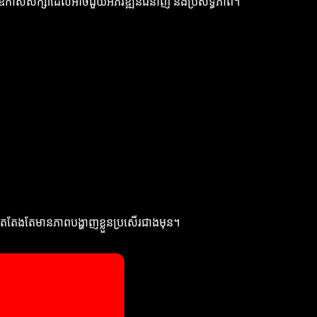
និងឱកាសសិក្សាដែលអាចជួយអភិវឌ្ឍន៍ជំនាញ និងប្រសិទ្ធភាព។
ុម័តតែងតែមានភាពបង្ហាញខ្លួនប្រសើរជាងមុន។