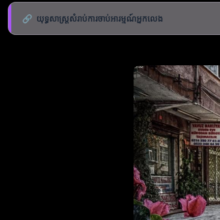
🔗
យុទ្ធសាស្ត្រសំរាប់ការចាប់អារម្មណ៍អ្នកលេង