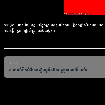
ការធ្វើការលេងជាមួយគ្នានៅក្នុងក្រុមសង្គមនិងការបង្កើតកម្រិតនៃការសហការ
ការបង្កើតនូវការផ្លាស់ប្តូរកសាងសង្គម។
មុន
ការយល់ដឹងអំពីសេចក្ដីអនុម័តនិងអត្ថប្រយោជន៍របស់វា