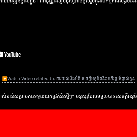
រអភិវឌ្ឍន៍ផ្ទាល់ខ្លួន។ វាអនុញ្ញាតឱ្យមនុស្សអាចចូលរួមក្នុងសកម្មភាពសង្គម
▶
Watch Video related to: ការយល់ដឹងអំពីសេចក្ដីអនុម័តនិងអភិវឌ្ឍន៍ផ្ទាល់ខ្លួន
ជាកត្តាសំខាន់សម្រាប់ការទទួលយកនូវគំនិតថ្មីៗ។ មនុស្សដែលទទួលបានសេចក្ដីអន