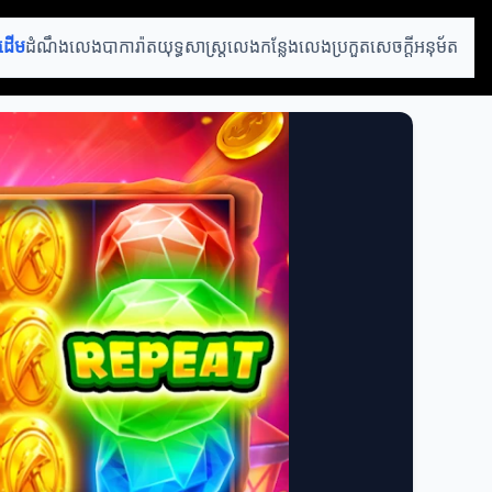
រដើម
ដំណឹងលេងបាការ៉ាត
យុទ្ធសាស្ត្រលេង
កន្លែងលេងប្រកួត
សេចក្ដីអនុម័ត