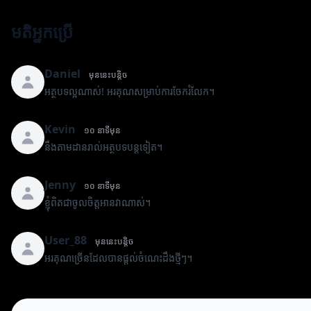
មតិអ្នកប្រើ
Daniel
មុននេះបន្តិច
អត្ថបទល្អណាស់! អរគុណសម្រាប់ការចែករំលែក។
Kevin
១០ នាទីមុន
នឹងតាមដានរាល់អត្ថបទបន្តទៀត។
Jenny
១០ នាទីមុន
ខ្ញុំពិតជាចូលចិត្តអានវាណាស់។
User_88
មុននេះបន្តិច
អរគុណច្រើនដែលបានផ្តល់ចំណេះដឹងថ្មីៗ។