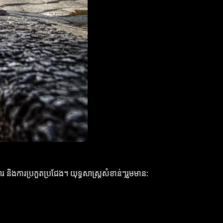
រ និងការប្រកួតប្រជែង។ យុទ្ធសាស្ត្រសំខាន់ៗរួមមាន: