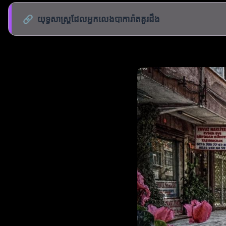
🔗
យុទ្ធសាស្ត្រដែលអ្នកលេងបាការ៉ាតគួរដឹង