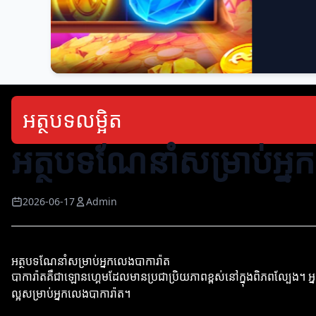
អត្ថបទលម្អិត
អត្ថបទណែនាំសម្រាប់អ្ន
2026-06-17
Admin
អត្ថបទណែនាំសម្រាប់អ្នកលេងបាការ៉ាត
បាការ៉ាតគឺជាឡោនហ្គេមដែលមានប្រជាប្រិយភាពខ្ពស់នៅក្នុងពិភពល្បែង។ អ
ល្អសម្រាប់អ្នកលេងបាការ៉ាត។