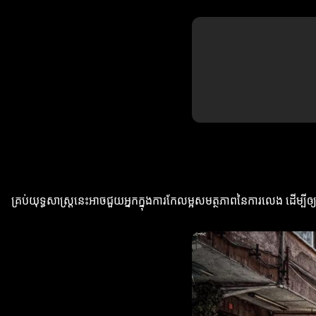
គ្រប់យុទ្ធសាស្ត្រនេះអាចជួយអ្នកក្នុងការកែលម្អសមត្ថភាពនៃការលេង ដើម្