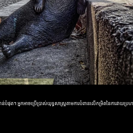
ន់បំផុត។ អ្នកអាចប្រើប្រាស់យុទ្ធសាស្ត្រតាមការបំពានលើកម្រិតនៃការវាយប្រហា