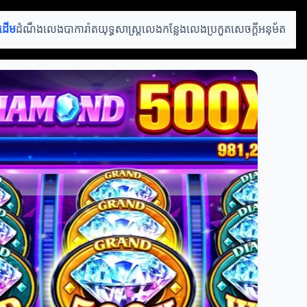
រដើម
ដំណឹងលេងបាការ៉ាត
យុទ្ធសាស្ត្រលេង
កន្លែងលេងប្រកួត
សេចក្ដីអនុម័ត