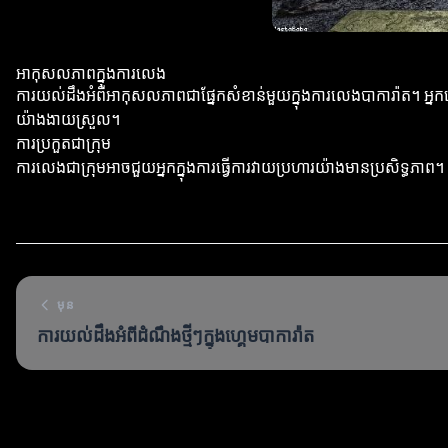
អាកុសលភាពក្នុងការលេង
ការយល់ដឹងអំពីអាកុសលភាពជាផ្នែកសំខាន់មួយក្នុងការលេងបាការ៉ាត។ អ្ន
យ៉ាងងាយស្រួល។
ការប្រកួតជាក្រុម
ការលេងជាក្រុមអាចជួយអ្នកក្នុងការធ្វើការវាយប្រហារយ៉ាងមានប្រសិទ្ធភាព។
មុន
ការយល់ដឹងអំពីដំណឹងថ្មីៗក្នុងហ្គេមបាការ៉ាត