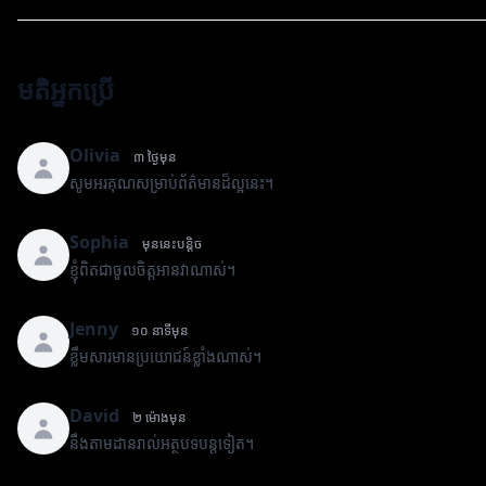
មតិអ្នកប្រើ
Olivia
៣ ថ្ងៃមុន
សូមអរគុណសម្រាប់ព័ត៌មានដ៏ល្អនេះ។
Sophia
មុននេះបន្តិច
ខ្ញុំពិតជាចូលចិត្តអានវាណាស់។
Jenny
១០ នាទីមុន
ខ្លឹមសារមានប្រយោជន៍ខ្លាំងណាស់។
David
២ ម៉ោងមុន
នឹងតាមដានរាល់អត្ថបទបន្តទៀត។