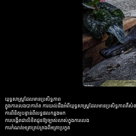
យុទ្ធសាស្ត្រដែលមានប្រសិទ្ធភាព
ក្នុងការលេងបាការ៉ាត ការយល់ដឹងអំពីយុទ្ធសាស្ត្រដែលមានប្រសិទ្ធភាពគឺសំខា
ការពិនិត្យបន្ទាន់ពីលទ្ធផលកន្លងមក
ការបង្កើតជាលិខិតជូនឱ្យច្បាស់លាស់ក្នុងការលេង
ការកំណត់អត្រាគ្រប់គ្រងពីអត្រាប្រកួត