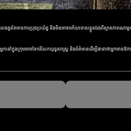
កលេងគួរតែមានការប្រុងប្រយ័ត្ន និងមិនអាចអភ័យទោសខ្លួនឯងពីស្ថានភាពណាម
 អ្នកនៅក្នុងក្រុមអាចចែករំលែកយុទ្ធសាស្ត្រ និងព័ត៌មានដើម្បីធានាថាអ្នកមា