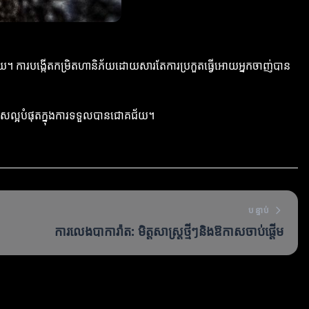
ួយ។ ការបង្កើតកម្រិតហានិភ័យដោយសារតែការប្រកួតធ្វើអោយអ្នកចាញ់បាន
នឱកាសល្អបំផុតក្នុងការទទួលបានជោគជ័យ។
បន្ទាប់
ការលេងបាការ៉ាត: មិត្ដសាស្ត្រថ្មីៗនិងឱកាសចាប់ផ្តើម