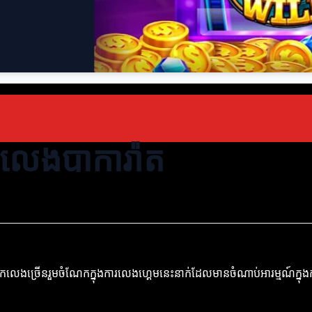
កលេងបាការ៉ាត
្នកលេងច្រើនរួមចំណែកក្នុងការលេងហ្គេមនេះនាក់ដែលមានចំណាប់អារម្មណ៍ក្នុ