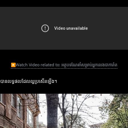
▶
Watch Video related to: អត្ថបទណែនាំសម្រាប់អ្នកលេងបាការ៉ាត
បីឲ្យបានលទ្ធផលដែលល្អប្រសើរឡើង។