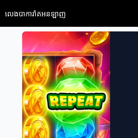
លេងបាការ៉ាតអនឡាញ