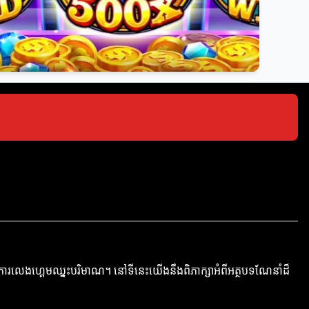
ងការលេងហ្គេមឈ្នះបរិមាណ។ នៅទីនេះយើងនឹងពិភាក្សាអំពីអត្ថបទណែនាំដ៏