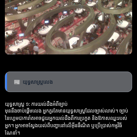
📰
យុទ្ធសាស្ត្រលេង
យុទ្ធសាស្ត្រ ១: ការយល់ដឹងអំពីច្បាប់
មុននឹងចាប់ផ្តើមលេង អ្នកគួរតែមានយុទ្ធសាស្ត្រដែលច្បាស់លាស់។ ច្បាប់
នៃហ្គេមបាការ៉ាតអាចជួយអ្នកយល់ដឹងពីការប្រកួត និងឱកាសឈ្នះរបស់
អ្នក។ អ្នកអាចស្វែងយល់ពីបញ្ហានៅលើអ៊ីនធឺណិត ឬប្រើប្រាស់កម្មវិធី
ណែនាំ។