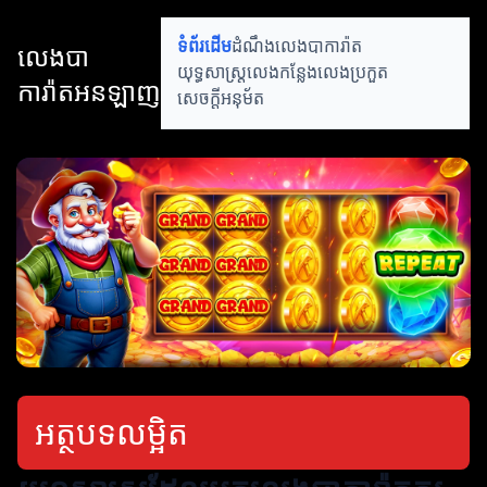
ទំព័រដើម
ដំណឹងលេងបាការ៉ាត
លេងបា
យុទ្ធសាស្ត្រលេង
កន្លែងលេងប្រកួត
ការ៉ាតអនឡាញ
សេចក្ដីអនុម័ត
អត្ថបទលម្អិត