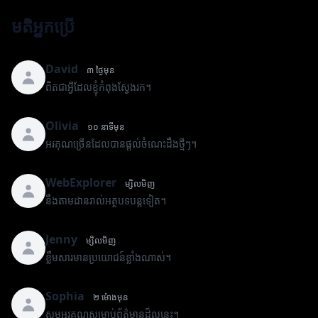
មតិអ្នកប្រើ
David
៣ ថ្ងៃមុន
ពិតជាអ្វីដែលខ្ញុំកំពុងស្វែងរក។
Olivia
១០ នាទីមុន
អរគុណច្រើនដែលបានផ្តល់ចំណេះដឹងថ្មីៗ។
WebExplorer
ម្សិលមិញ
នឹងតាមដានរាល់អត្ថបទបន្តទៀត។
Jenny
ម្សិលមិញ
ខ្លឹមសារមានប្រយោជន៍ខ្លាំងណាស់។
Sophia
២ ម៉ោងមុន
សូមអរគុណសម្រាប់ព័ត៌មានដ៏ល្អនេះ។