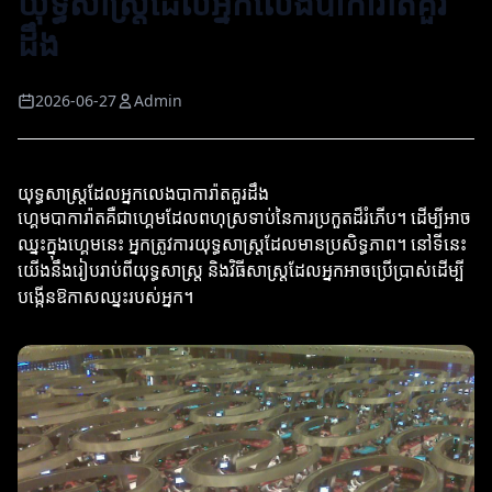
យុទ្ធសាស្ត្រដែលអ្នកលេងបាការ៉ាតគួរ
ដឹង
2026-06-27
Admin
យុទ្ធសាស្ត្រដែលអ្នកលេងបាការ៉ាតគួរដឹង
ហ្គេមបាការ៉ាតគឺជាហ្គេមដែលពហុស្រទាប់នៃការប្រកួតដ៏រំភើប។ ដើម្បីអាច
ឈ្នះក្នុងហ្គេមនេះ អ្នកត្រូវការយុទ្ធសាស្ត្រដែលមានប្រសិទ្ធភាព។ នៅទីនេះ
យើងនឹងរៀបរាប់ពីយុទ្ធសាស្ត្រ និងវិធីសាស្ត្រដែលអ្នកអាចប្រើប្រាស់ដើម្បី
បង្កើនឱកាសឈ្នះរបស់អ្នក។