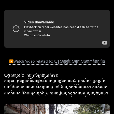
▶
Watch Video related to: យុទ្ធសាស្ត្រដែលអ្នកលេងបាការ៉ាតគួរដឹង
យុទ្ធសាស្រ ២: ការគ្រប់គ្រងប្រាក់ទោះ
ការគ្រប់គ្រងប្រាក់គឺជាផ្នែកសំខាន់មួយក្នុងការលេងបាការ៉ាត។ អ្នកគួរតែ
មានផែនការច្បាស់លាស់សម្រាប់ប្រាក់ដែលអ្នកចង់វិនិយោគ។ ការកំណត់
ដាក់កំណត់ និងការគ្រប់គ្រងប្រាក់អាចជួយអ្នកក្នុងការបញ្ចុះមុខម្ដងម្កាល។