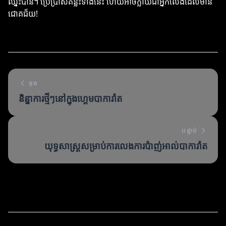
ឈ្នះបាន។ ប្រើប្រាស់គន្លឹះទាំងនេះ ហើយអាចក្លាយជាអ្នកលេងដែលមាន
ជោគជ័យ!
មុន
និន្នាការថ្មីៗនៅក្នុងហ្គេមបាការ៉ាត
បន្ទាប់
យុទ្ធសាស្ត្រ​សម្រាប់​ការ​លេង​ការប៉ាញ់អាល់​បាការ៉ាត