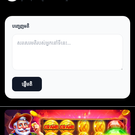
បញ្ចេញមតិ
ផ្ញើមតិ