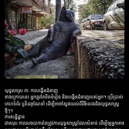
យុទ្ធសាស្រ ៣: ការបង្កើនជំនាញ
ខាងក្រោយនេះ អ្នកគួរតែខិតខំរៀន និងបង្កើនជំនាញរបស់អ្នក។ ប្រើប្រាស់
គេហទំព័រ ឬវីដេអូណែនាំ ដើម្បីអាចស្វែងយល់ពីវិធីលេងនិងយុទ្ធសាស្ត្រ
ថ្មីៗ។
ការសន្និដ្ឋាន
ជាសរុប ការលេងបាការ៉ាតត្រូវការយុទ្ធសាស្ត្រដែលសំខាន់ ដើម្បីឲ្យអ្នកអាច