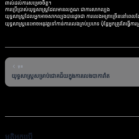
ពាល់ដល់ការសម្រេចចិត្ត។
ការប្រើប្រាស់យុទ្ធសាស្ត្រដែលមានលក្ខណៈជាការសាកល្បង
យុទ្ធសាស្ត្រដែលអ្នកអាចសាកល្បងបានដូចជា ការលេងអត្រាច្រើននៅពេលដែល
យុទ្ធសាស្ត្រនេះអាចអនុវត្តទៅកាន់ការលេងគ្រប់ប្រភេទ ប៉ុន្តែអ្នកត្រូវតែធ្វើកា
មុន
យុទ្ធសាស្ត្រសម្រាប់ជោគជ័យក្នុងការលេងបាការ៉ាត
មតិអ្នកប្រើ