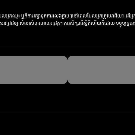
អ្នកឈ្នះ ឬក៏ការរក្សាទុកការលេងភ្លាមៗនៅពេលដែលអ្នកត្រូវបរាជ័យ។ តើអ្នក
រស្រាវជ្រាវច្បាស់លាស់មុនពេលអនុវត្ត។ ការសិក្សាពីស្ថិតិហើយក៏ដោយ បច្ចុប្បន្ននេ