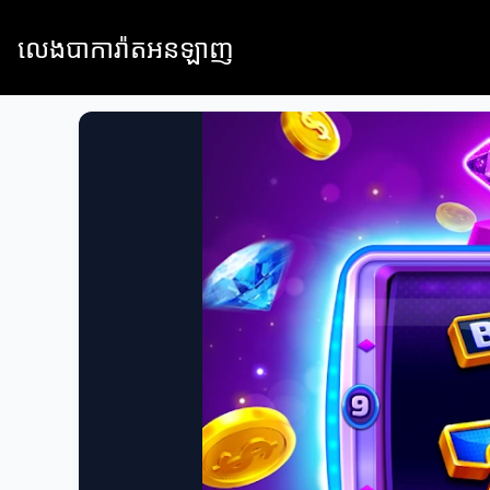
លេងបាការ៉ាតអនឡាញ