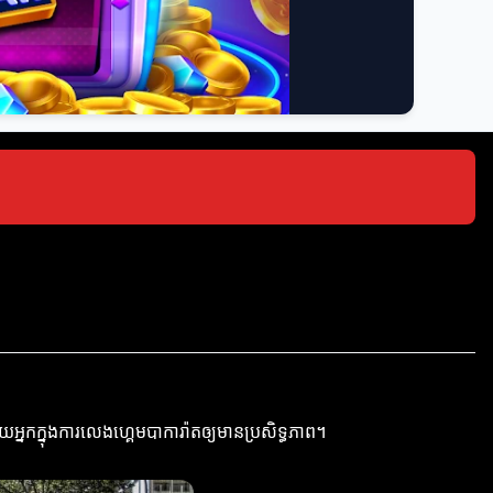
្នកក្នុងការលេងហ្គេមបាការ៉ាតឲ្យមានប្រសិទ្ធភាព។