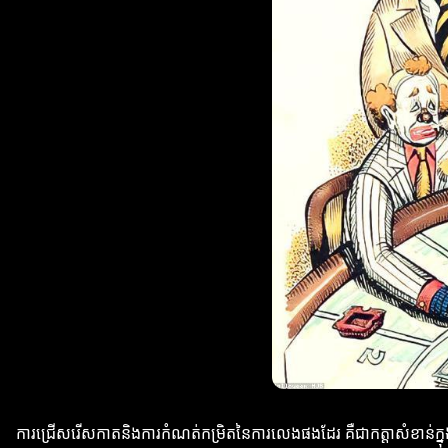
ការជ្រើសរើសកាតនិងការកំណត់កម្រិតនៃការលេងផងដែរ គឺជាកត្តាសំខាន់ក្នុង