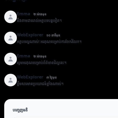
Emma
២ ម៉ោងមុន
នឹងតាមដានរាល់អត្ថបទបន្តទៀត។
WebExplorer
១០ នាទីមុន
អត្ថបទល្អណាស់! អរគុណសម្រាប់ការចែករំលែក។
Emma
២ ម៉ោងមុន
សូមអរគុណសម្រាប់ព័ត៌មានដ៏ល្អនេះ។
WebExplorer
៣ ថ្ងៃមុន
ខ្លឹមសារមានប្រយោជន៍ខ្លាំងណាស់។
បញ្ចេញមតិ