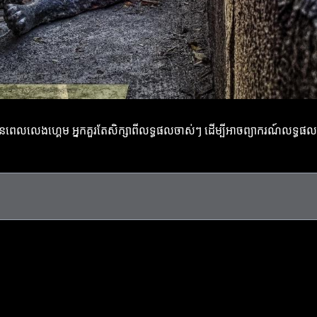
តិ។ មុនពេលលេងហ្គេម អ្នកគួរតែសិក្សាពីលទ្ធផលចាស់ៗ ដើម្បីអាចព្យាករណ៍