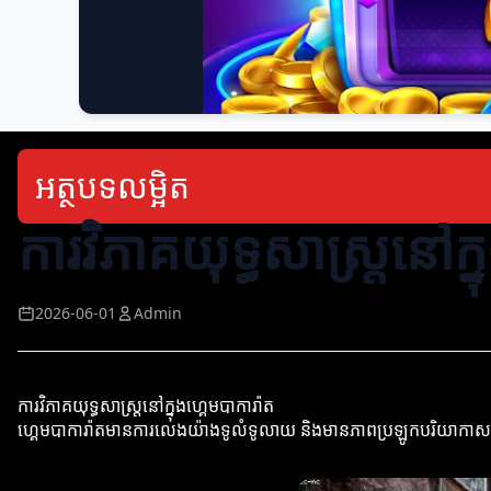
អត្ថបទលម្អិត
ការវិភាគយុទ្ធសាស្ត្រនៅក្
2026-06-01
Admin
ការវិភាគយុទ្ធសាស្ត្រនៅក្នុងហ្គេមបាការ៉ាត
ហ្គេមបាការ៉ាតមានការលេងយ៉ាងទូលំទូលាយ និងមានភាពប្រឡូកបរិយាកាសគ្នាក្