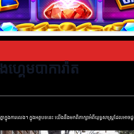
នុងហ្គេមបាការ៉ាត
នុងការលេង។ ក្នុងអត្ថបទនេះ យើងនឹងមកពិភាក្សាអំពីយុទ្ធសាស្ត្រដែលអាចជួយអ