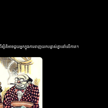
ពីស្ថិតិអាចជួយអ្នកក្នុងការទាញយកបន្លាស់គ្នានៅលើកាត។