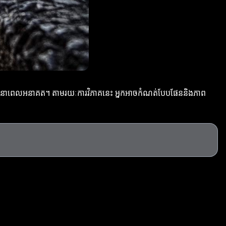
លទ្ធផលនាពេលអនាគត។ តាមរយៈការវិភាគនេះ អ្នកអាចកំណត់បែបផែននិងភាព