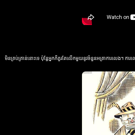
មិនគ្រប់គ្រាន់នោះទេ ប៉ុន្តែអ្នកក៏គួរតែលើកមួយនូវចំនួនអត្រាការលេង។ 