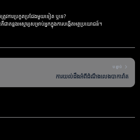
ត្រូវការប្រកួតប្រជែងមួយទៀត ឬទេ?
ះគឺជាគន្លងអស្ចារ្យសម្រាប់អ្នកក្នុងការបង្កើតអត្ថប្រយោជន៍។
បន្ទាប់
ការយល់ដឹងអំពីដំណឹងលេងបាការ៉ាត