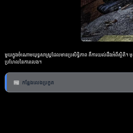
មួយក្នុងចំណោមយុទ្ធសាស្ត្រដែលមានប្រសិទ្ធិភាព គឺការយល់ដឹងអំពីស្ថិ
ប្រហែលនៃការលេង។
📰
កន្លែងលេងប្រកួត