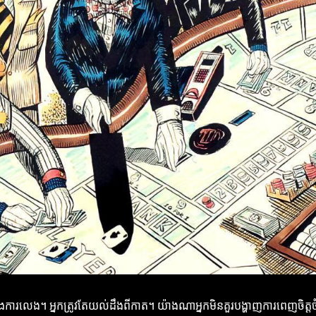
ការលេង។ អ្នកត្រូវតែយល់ដឹងពីកាត។ យ៉ាងណាអ្នកមិនគួរបង្ហាញការពេញចិត្តចំព