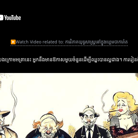
▶
Watch Video related to: ការវិភាគយុទ្ធសាស្ត្រនៅក្នុងហ្គេមបាការ៉ាត
ការលេងក្រោមអត្រានេះ អ្នកនឹងមានឱកាសមួយចំនួនដើម្បីឈ្នះបានល្អជាង។ ការរៀន