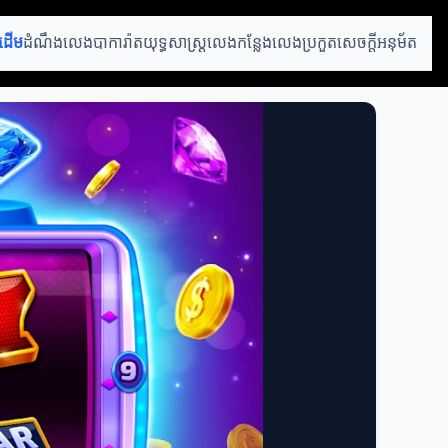
រដើម
ដំណឹងលេងបាការ៉ាត
យុទ្ធសាស្ត្រលេង
កន្លែងលេងប្រកួត
សេចក្ដីអនុម័ត